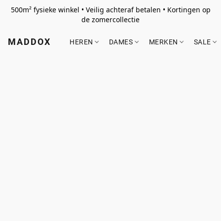
500m² fysieke winkel • Veilig achteraf betalen • Kortingen op
de zomercollectie
MADDOX
HEREN
DAMES
MERKEN
SALE