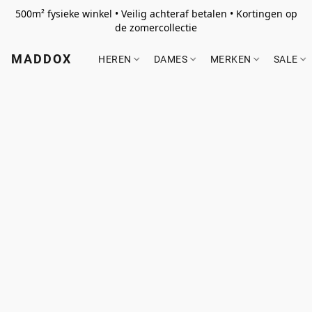
500m² fysieke winkel • Veilig achteraf betalen • Kortingen op
de zomercollectie
MADDOX
HEREN
DAMES
MERKEN
SALE