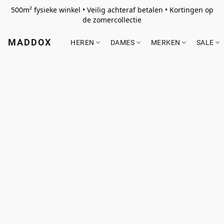
500m² fysieke winkel • Veilig achteraf betalen • Kortingen op
de zomercollectie
MADDOX
HEREN
DAMES
MERKEN
SALE