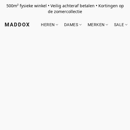
500m² fysieke winkel • Veilig achteraf betalen • Kortingen op
de zomercollectie
MADDOX
HEREN
DAMES
MERKEN
SALE