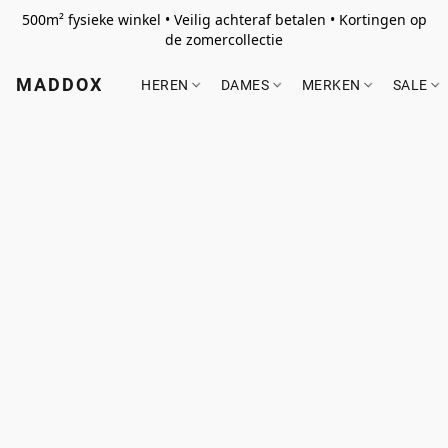
500m² fysieke winkel • Veilig achteraf betalen • Kortingen op
de zomercollectie
MADDOX
HEREN
DAMES
MERKEN
SALE