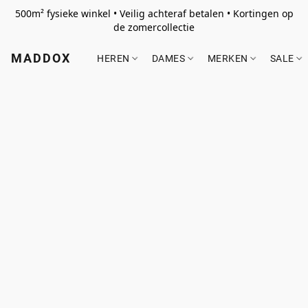
500m² fysieke winkel • Veilig achteraf betalen • Kortingen op
de zomercollectie
MADDOX
HEREN
DAMES
MERKEN
SALE