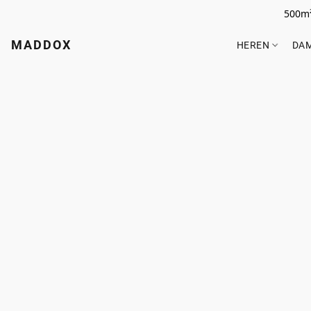
500m²
MADDOX
HEREN
DA