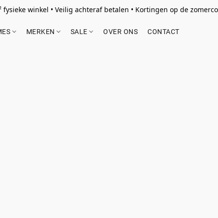
 fysieke winkel • Veilig achteraf betalen • Kortingen op de zomercol
MES
MERKEN
SALE
OVER ONS
CONTACT