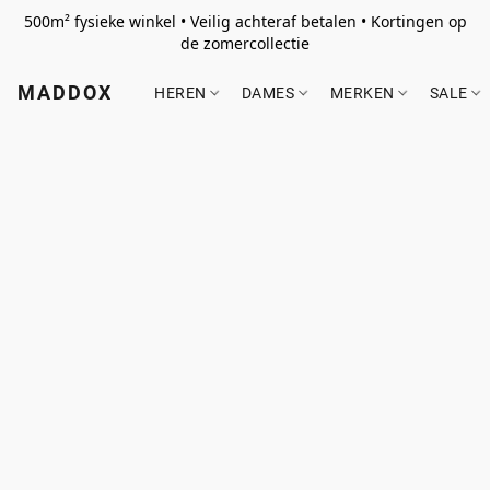
500m² fysieke winkel • Veilig achteraf betalen • Kortingen op
de zomercollectie
MADDOX
HEREN
DAMES
MERKEN
SALE