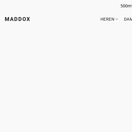
500m²
MADDOX
HEREN
DA