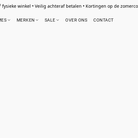
 fysieke winkel • Veilig achteraf betalen • Kortingen op de zomercol
MES
MERKEN
SALE
OVER ONS
CONTACT