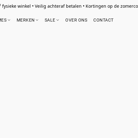
 fysieke winkel • Veilig achteraf betalen • Kortingen op de zomercol
MES
MERKEN
SALE
OVER ONS
CONTACT