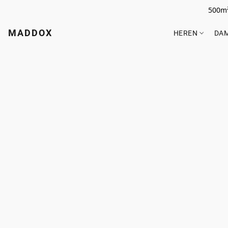
500m²
MADDOX
HEREN
DA