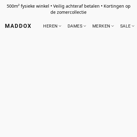
500m² fysieke winkel • Veilig achteraf betalen • Kortingen op
de zomercollectie
MADDOX
HEREN
DAMES
MERKEN
SALE