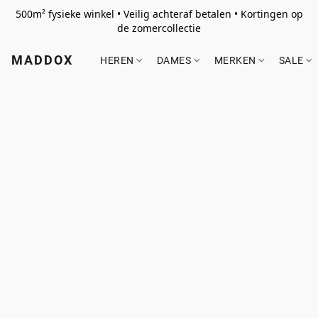
500m² fysieke winkel • Veilig achteraf betalen • Kortingen op
de zomercollectie
MADDOX
HEREN
DAMES
MERKEN
SALE