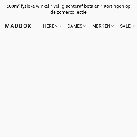
500m² fysieke winkel • Veilig achteraf betalen • Kortingen op
de zomercollectie
MADDOX
HEREN
DAMES
MERKEN
SALE