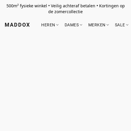
500m² fysieke winkel • Veilig achteraf betalen • Kortingen op
de zomercollectie
MADDOX
HEREN
DAMES
MERKEN
SALE