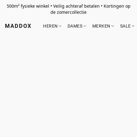
500m² fysieke winkel • Veilig achteraf betalen • Kortingen op
de zomercollectie
MADDOX
HEREN
DAMES
MERKEN
SALE