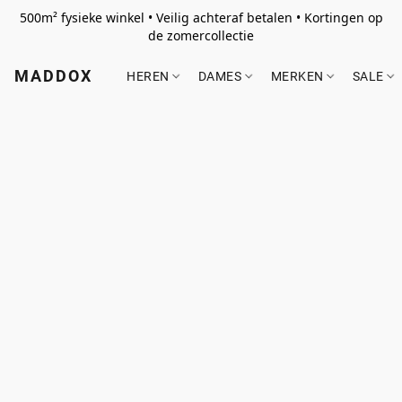
500m² fysieke winkel • Veilig achteraf betalen • Kortingen op
de zomercollectie
MADDOX
HEREN
DAMES
MERKEN
SALE