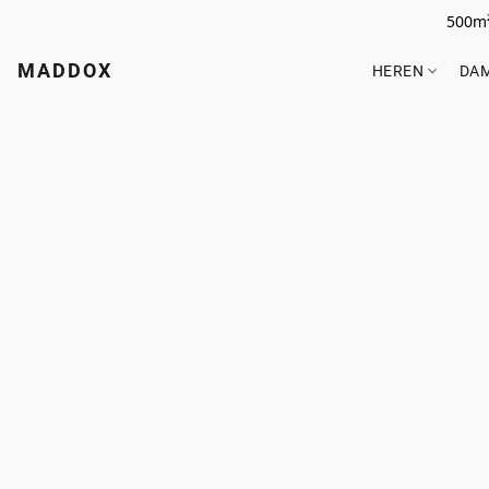
500m²
MADDOX
HEREN
DA