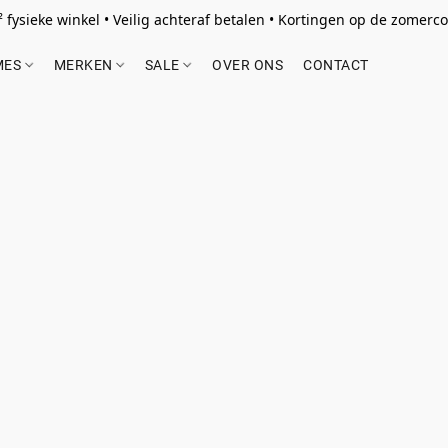
 fysieke winkel • Veilig achteraf betalen • Kortingen op de zomercol
MES
MERKEN
SALE
OVER ONS
CONTACT