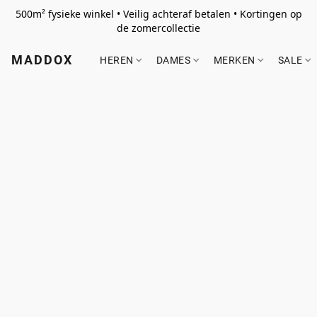
500m² fysieke winkel • Veilig achteraf betalen • Kortingen op
de zomercollectie
MADDOX
HEREN
DAMES
MERKEN
SALE