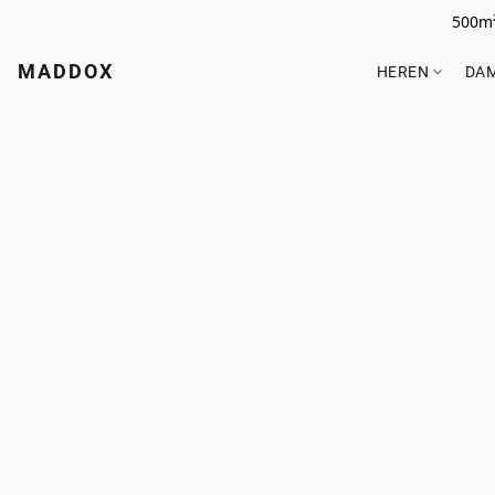
500m²
MADDOX
HEREN
DA