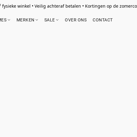
 fysieke winkel • Veilig achteraf betalen • Kortingen op de zomercol
MES
MERKEN
SALE
OVER ONS
CONTACT