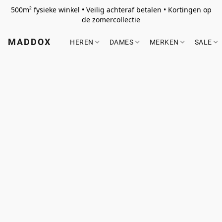
500m² fysieke winkel • Veilig achteraf betalen • Kortingen op
de zomercollectie
MADDOX
HEREN
DAMES
MERKEN
SALE