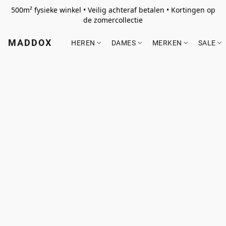
500m² fysieke winkel • Veilig achteraf betalen • Kortingen op
de zomercollectie
MADDOX
HEREN
DAMES
MERKEN
SALE