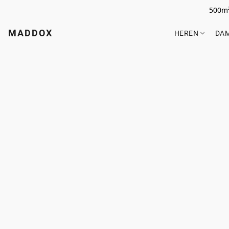
500m²
MADDOX
HEREN
DA