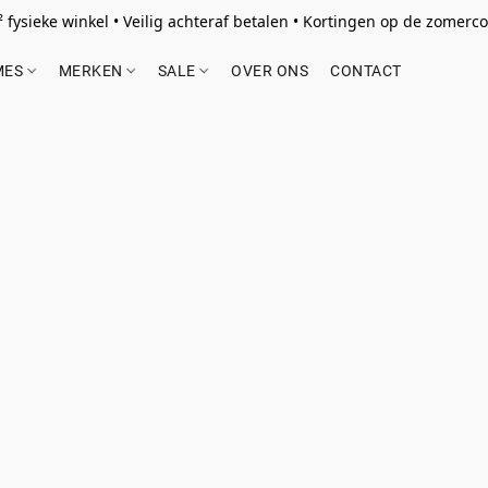
 fysieke winkel • Veilig achteraf betalen • Kortingen op de zomercol
MES
MERKEN
SALE
OVER ONS
CONTACT