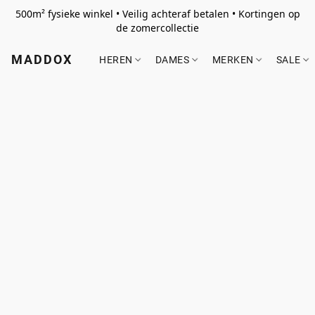
500m² fysieke winkel • Veilig achteraf betalen • Kortingen op
de zomercollectie
MADDOX
HEREN
DAMES
MERKEN
SALE