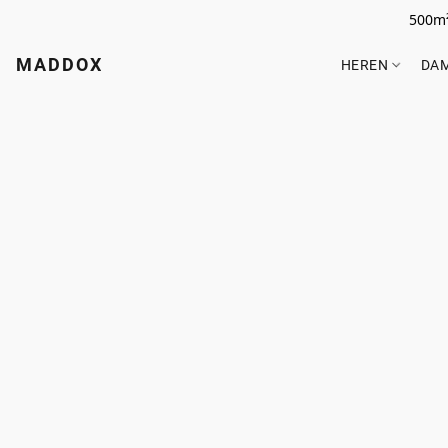
500m²
MADDOX
HEREN
DA