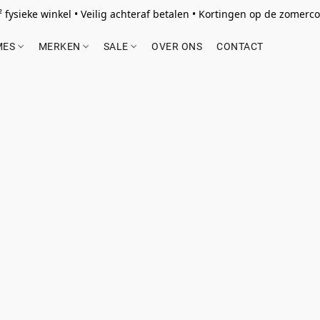
 fysieke winkel • Veilig achteraf betalen • Kortingen op de zomercol
MES
MERKEN
SALE
OVER ONS
CONTACT