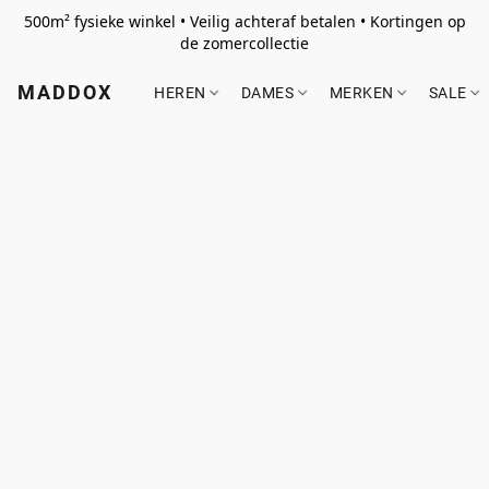
500m² fysieke winkel • Veilig achteraf betalen • Kortingen op
de zomercollectie
MADDOX
HEREN
DAMES
MERKEN
SALE