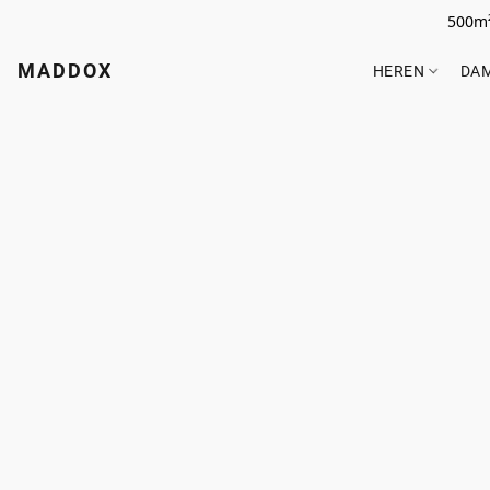
500m²
MADDOX
HEREN
DA