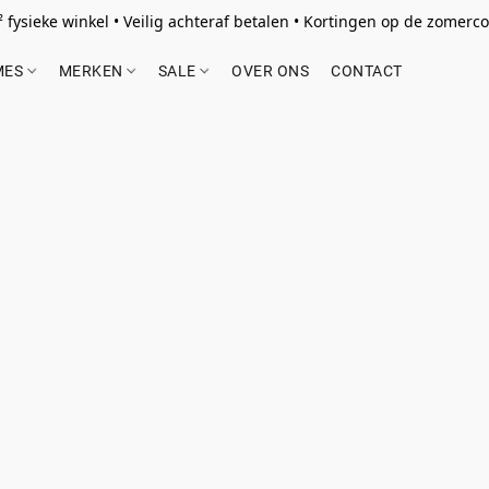
 fysieke winkel • Veilig achteraf betalen • Kortingen op de zomercol
MES
MERKEN
SALE
OVER ONS
CONTACT