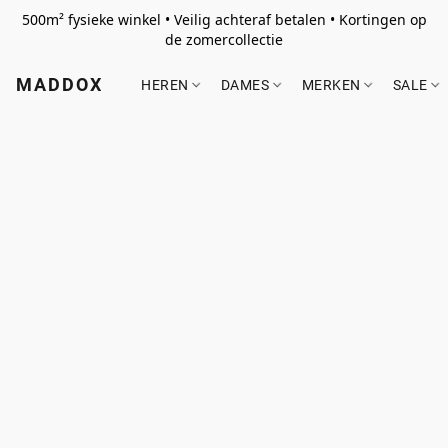
500m² fysieke winkel • Veilig achteraf betalen • Kortingen op
de zomercollectie
MADDOX
HEREN
DAMES
MERKEN
SALE