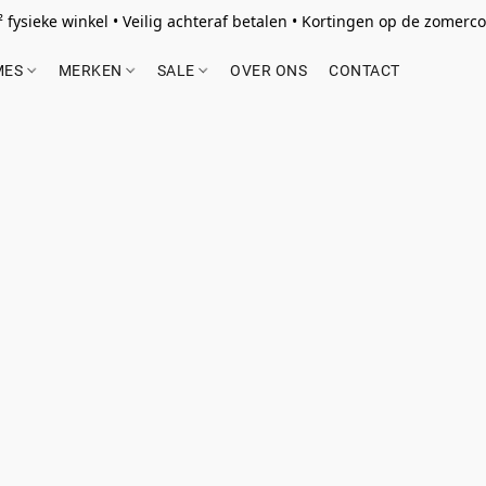
 fysieke winkel • Veilig achteraf betalen • Kortingen op de zomercol
MES
MERKEN
SALE
OVER ONS
CONTACT