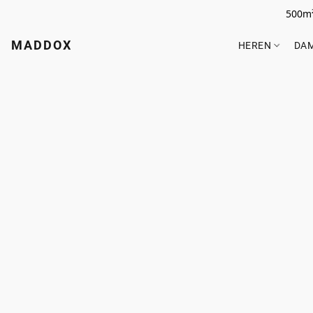
500m²
MADDOX
HEREN
DA