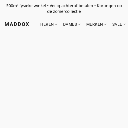
500m² fysieke winkel • Veilig achteraf betalen • Kortingen op
de zomercollectie
MADDOX
HEREN
DAMES
MERKEN
SALE