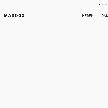
500m²
MADDOX
HEREN
DA