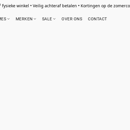
 fysieke winkel • Veilig achteraf betalen • Kortingen op de zomercol
MES
MERKEN
SALE
OVER ONS
CONTACT