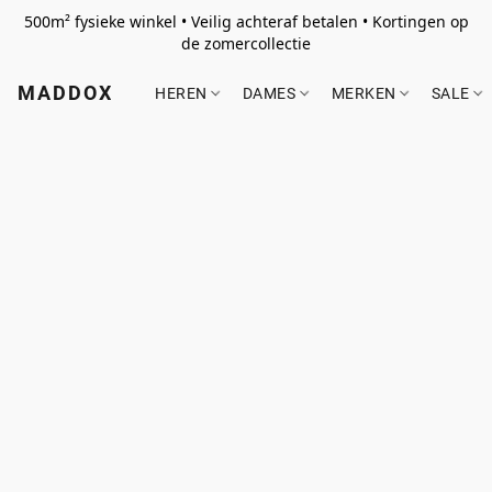
500m² fysieke winkel • Veilig achteraf betalen • Kortingen op
de zomercollectie
MADDOX
HEREN
DAMES
MERKEN
SALE