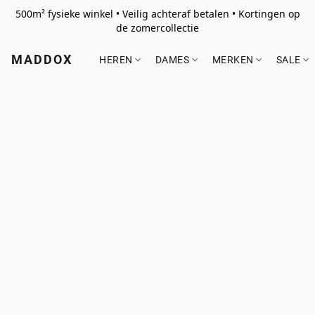
500m² fysieke winkel • Veilig achteraf betalen • Kortingen op
de zomercollectie
MADDOX
HEREN
DAMES
MERKEN
SALE