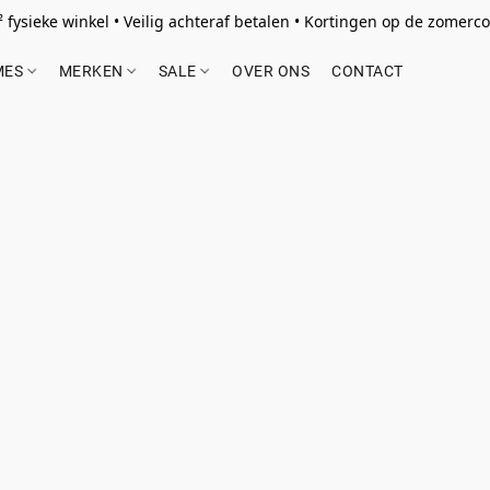
 fysieke winkel • Veilig achteraf betalen • Kortingen op de zomercol
MES
MERKEN
SALE
OVER ONS
CONTACT