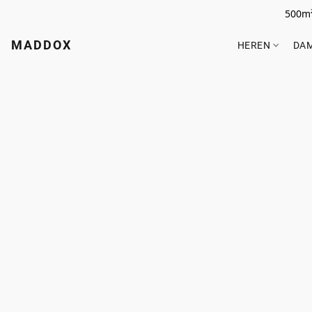
500m²
MADDOX
HEREN
DA