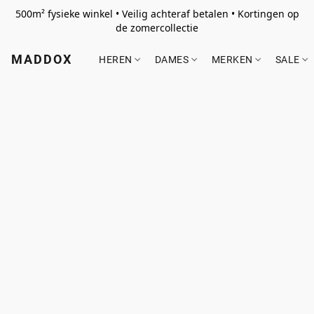
500m² fysieke winkel • Veilig achteraf betalen • Kortingen op
de zomercollectie
MADDOX
HEREN
DAMES
MERKEN
SALE