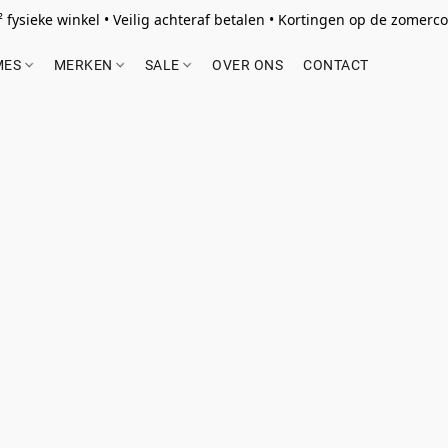
 fysieke winkel • Veilig achteraf betalen • Kortingen op de zomercol
MES
MERKEN
SALE
OVER ONS
CONTACT