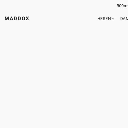
500m²
MADDOX
HEREN
DA