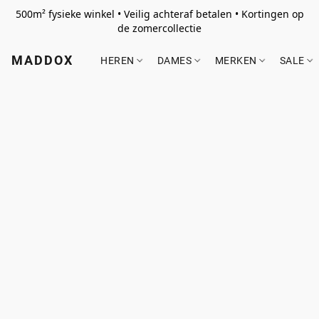
500m² fysieke winkel • Veilig achteraf betalen • Kortingen op
de zomercollectie
MADDOX
HEREN
DAMES
MERKEN
SALE