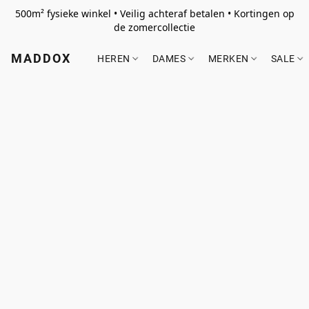
500m² fysieke winkel • Veilig achteraf betalen • Kortingen op
de zomercollectie
MADDOX
HEREN
DAMES
MERKEN
SALE