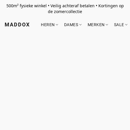
500m² fysieke winkel • Veilig achteraf betalen • Kortingen op
de zomercollectie
MADDOX
HEREN
DAMES
MERKEN
SALE