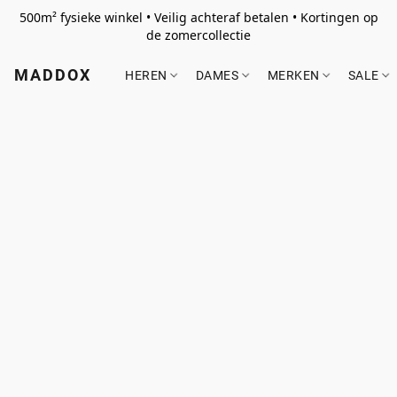
500m² fysieke winkel • Veilig achteraf betalen • Kortingen op
de zomercollectie
MADDOX
HEREN
DAMES
MERKEN
SALE