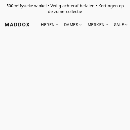
500m² fysieke winkel • Veilig achteraf betalen • Kortingen op
de zomercollectie
MADDOX
HEREN
DAMES
MERKEN
SALE