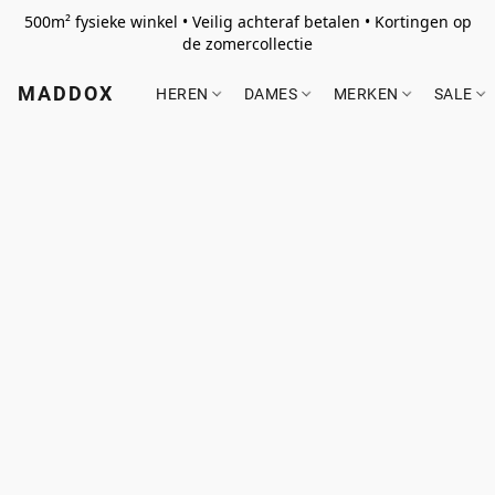
500m² fysieke winkel • Veilig achteraf betalen • Kortingen op
de zomercollectie
MADDOX
HEREN
DAMES
MERKEN
SALE