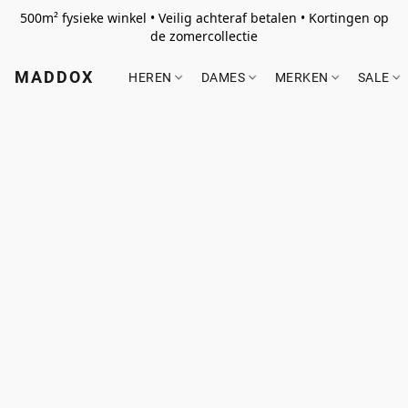
500m² fysieke winkel • Veilig achteraf betalen • Kortingen op
de zomercollectie
MADDOX
HEREN
DAMES
MERKEN
SALE