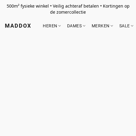
500m² fysieke winkel • Veilig achteraf betalen • Kortingen op
de zomercollectie
MADDOX
HEREN
DAMES
MERKEN
SALE