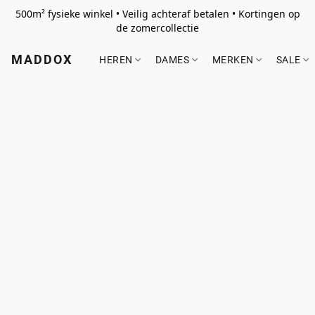
500m² fysieke winkel • Veilig achteraf betalen • Kortingen op
de zomercollectie
MADDOX
HEREN
DAMES
MERKEN
SALE