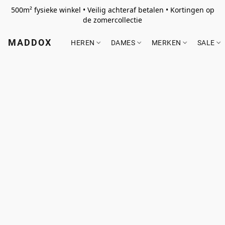
500m² fysieke winkel • Veilig achteraf betalen • Kortingen op
de zomercollectie
MADDOX
HEREN
DAMES
MERKEN
SALE