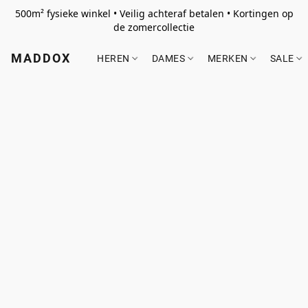
500m² fysieke winkel • Veilig achteraf betalen • Kortingen op
de zomercollectie
MADDOX
HEREN
DAMES
MERKEN
SALE