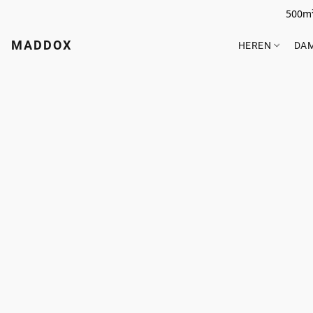
500m²
MADDOX
HEREN
DA