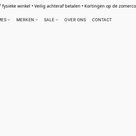
 fysieke winkel • Veilig achteraf betalen • Kortingen op de zomercol
MES
MERKEN
SALE
OVER ONS
CONTACT