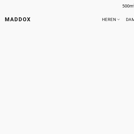
500m²
MADDOX
HEREN
DA