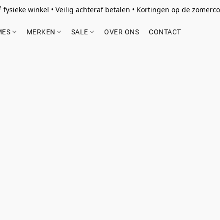
 fysieke winkel • Veilig achteraf betalen • Kortingen op de zomercol
MES
MERKEN
SALE
OVER ONS
CONTACT