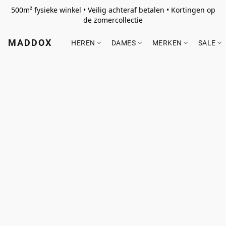
500m² fysieke winkel • Veilig achteraf betalen • Kortingen op
de zomercollectie
MADDOX
HEREN
DAMES
MERKEN
SALE