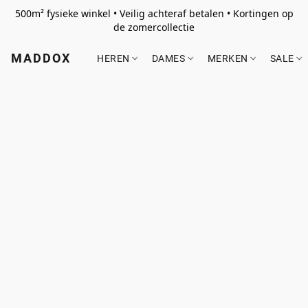
500m² fysieke winkel • Veilig achteraf betalen • Kortingen op
de zomercollectie
MADDOX
HEREN
DAMES
MERKEN
SALE